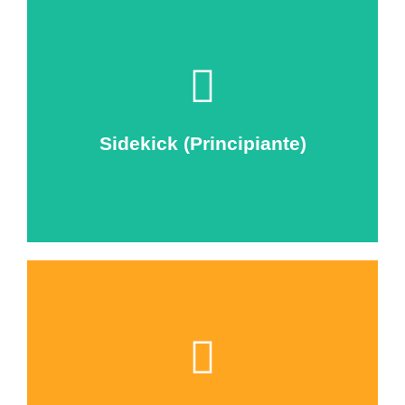
Correspondiente a los niveles A1 - A2.
Sidekick (Principiante)
pensar en español.
manera involuntaria nos comuniquemos sin
Ya somos héroes, ¿cómo? produciendo que de
nuestras actividades, de lo simple a lo complejo.
aumentando nuestra gramática y vocabulario a