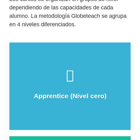
dependiendo de las capacidades de cada
alumno. La metodología Globeteach se agrupa
en 4 niveles diferenciados.
oraciones simples.
después practicar la pronunciación de palabras y
identificación de sonidos y palabras, para
Apprentice (Nivel cero)
Estimulamos el aprendizaje del inglés mediante la